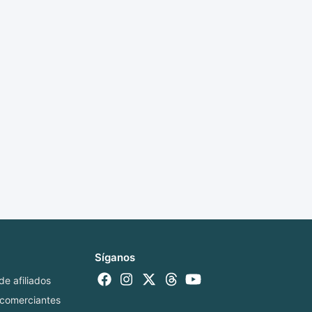
Síganos
e afiliados
 comerciantes