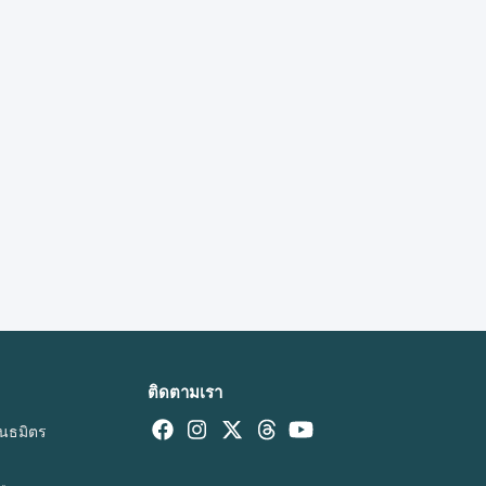
ติดตามเรา
นธมิตร
า