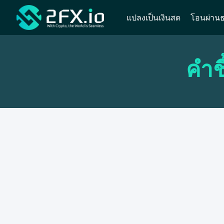
แปลงเป็นเงินสด
โอนผ่าน
คำช