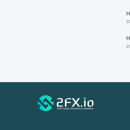
H
2
H
2