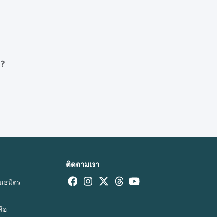
e?
ติดตามเรา
นธมิตร
า
ลือ