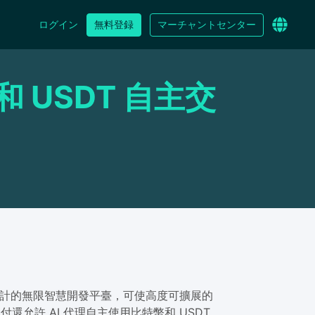
ログイン
無料登録
マーチャントセンター
和 USDT 自主交
類和機器而設計的無限智慧開發平臺，可使高度可擴展的
付還允許 AI 代理自主使用比特幣和 USDT