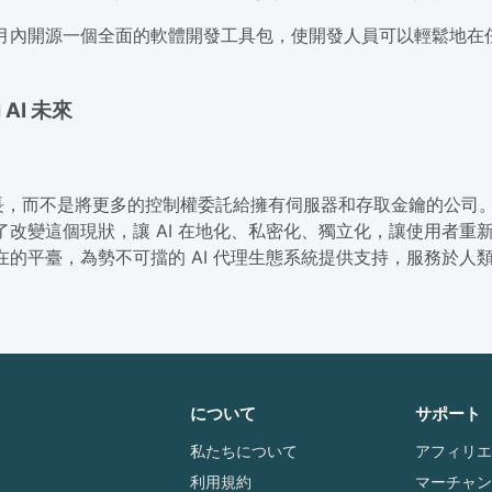
幾個月內開源一個全面的軟體開發工具包，使開發人員可以輕鬆地在
 AI 未來
而不是將更多的控制權委託給擁有伺服器和存取金鑰的公司。如果
了改變這個現狀，讓 AI 在地化、私密化、獨立化，讓使用者重新掌
不在的平臺，為勢不可擋的 AI 代理生態系統提供支持，服務於
について
サポート
私たちについて
利用規約
マーチャ