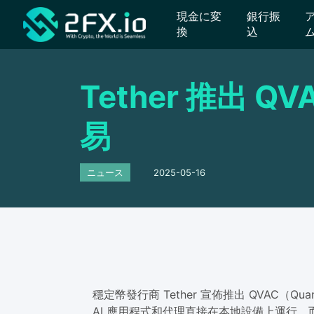
現金に変
銀行振
換
込
Tether 推出 
易
ニュース
2025-05-16
穩定幣發行商 Tether 宣佈推出 QVAC（Q
AI 應用程式和代理直接在本地設備上運行，而無