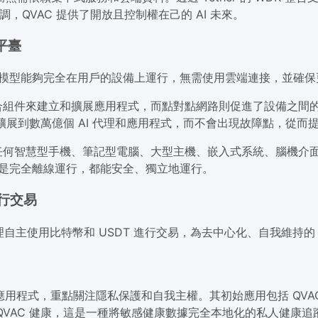
no 強調，QVAC 提供了開放且控制權在己的 AI 未來。
平臺
AI 模型能夠完全在用戶的設備上運行，無需使用雲端連接，並確
合組件來建立和擴展應用程式，而點對點網路則促進了設備之間
夠擴展到數萬億個 AI 代理和應用程式，而不會出現故障點，從
任何智慧型手機、筆記型電腦、大型主機、嵌入式系統、腦機介面
路還是完全離線運行，都能安全、獨立地運行。
進行交易
AI 代理自主使用比特幣和 USDT 進行交易，為去中心化、自我維持
的 AI 應用程式，重點關注隱私保護和自我主權。其初始應用包括 Q
QVAC 健康，這是一種將敏感健康數據完全本地化的私人健康追