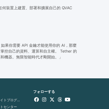
任何裝置上建置、部署和擴展自己的 QVAC
你需要 API 金鑰才能使用你的 AI，那麼
控自己的資料、運算和自主權。 Tether 的
人類和機器。無限智能時代才剛開始。」
フォローする
アフィリエイトプログラム
ントセンター