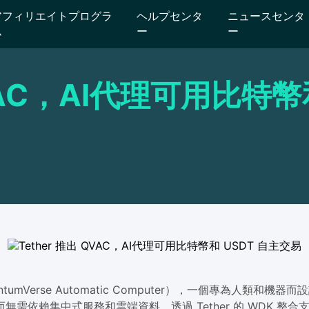
アフィリエイトプログラ
ヘルプセンタ
ニュースセンタ
ム
ー
ー
QVAC，AI代理可用比特幣
uantumVerse Automatic Computer），一個專為人
需依賴集中式服務和雲端資料。透過 Tether 的 WDK 整合支