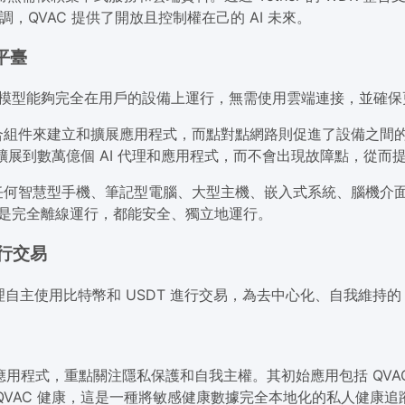
no 強調，QVAC 提供了開放且控制權在己的 AI 未來。
平臺
AI 模型能夠完全在用戶的設備上運行，無需使用雲端連接，並確
合組件來建立和擴展應用程式，而點對點網路則促進了設備之間
夠擴展到數萬億個 AI 代理和應用程式，而不會出現故障點，從
任何智慧型手機、筆記型電腦、大型主機、嵌入式系統、腦機介面
路還是完全離線運行，都能安全、獨立地運行。
進行交易
AI 代理自主使用比特幣和 USDT 進行交易，為去中心化、自我維持
的 AI 應用程式，重點關注隱私保護和自我主權。其初始應用包括 Q
QVAC 健康，這是一種將敏感健康數據完全本地化的私人健康追